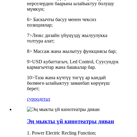
нерселердин баарына ылайыктуу болушу
мүмкүн;
6> Баскычты басуу менен чексиз
позициялар;
7>Люкс дизайн үйүңүздү жылуулукка
толтура алат;
8> Массаж жана жылытуу функциясы бар;
9>USD кубаттагыч, Led Control, Суусундук
кармагычтар жана башкалар бар.
10>Таза жана күчтүү тигүү ар кандай
бөлмөгө ылайыктуу заманбап көрүнүш
берет;
суроо
детал
Эң мыкты үй кинотеатры диван
1. Power Electric Recling Function;