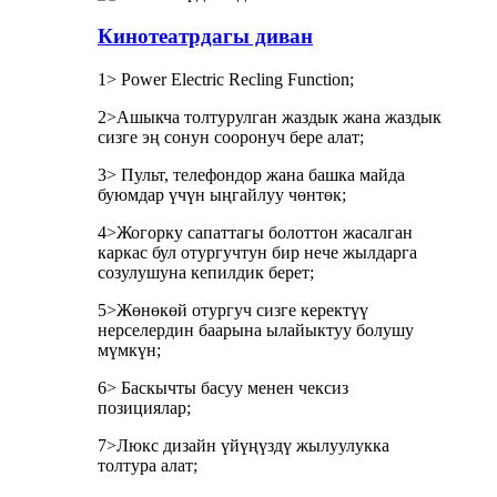
Кинотеатрдагы диван
1> Power Electric Recling Function;
2>Ашыкча толтурулган жаздык жана жаздык
сизге эң сонун сооронуч бере алат;
3> Пульт, телефондор жана башка майда
буюмдар үчүн ыңгайлуу чөнтөк;
4>Жогорку сапаттагы болоттон жасалган
каркас бул отургучтун бир нече жылдарга
созулушуна кепилдик берет;
5>Жөнөкөй отургуч сизге керектүү
нерселердин баарына ылайыктуу болушу
мүмкүн;
6> Баскычты басуу менен чексиз
позициялар;
7>Люкс дизайн үйүңүздү жылуулукка
толтура алат;