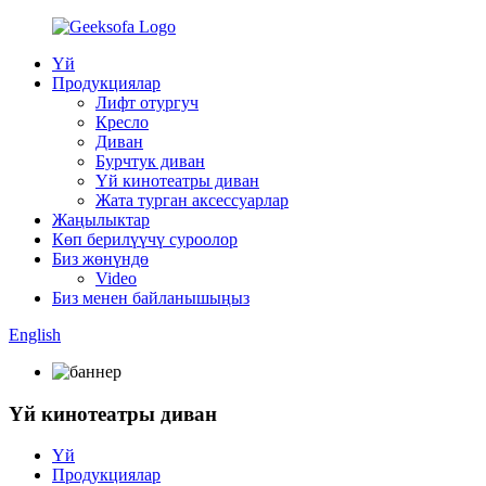
Үй
Продукциялар
Лифт отургуч
Кресло
Диван
Бурчтук диван
Үй кинотеатры диван
Жата турган аксессуарлар
Жаңылыктар
Көп берилүүчү суроолор
Биз жөнүндө
Video
Биз менен байланышыңыз
English
Үй кинотеатры диван
Үй
Продукциялар