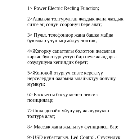
1> Power Electric Recling Function;
2>Ашыкча толтурулган жаздык жана жаздык
сизге эң сонун сооронуч бере алат;
3> Пульт, телефондор жана башка майда
буюмдар үчүн ыңгайлуу чөнтөк;
4>Жогорку сапаттагы болоттон жасалган
каркас бул отургучтун бир нече жылдарга
созулушуна кепилдик берет;
5>Жөнөкөй отургуч сизге керектүү
нерселердин баарына ылайыктуу болушу
мүмкүн;
6> Баскычты басуу менен чексиз
позициялар;
7>Люкс дизайн үйүңүздү жылуулукка
толтура алат;
8> Массаж жана жылытуу функциясы бар;
9>USD кубаттагыч, Led Control, Суусундук