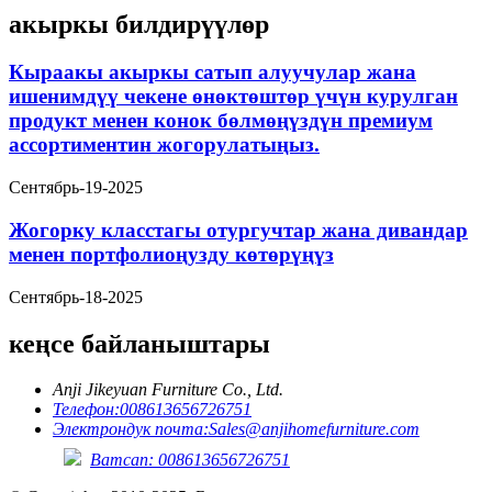
акыркы билдирүүлөр
Кыраакы акыркы сатып алуучулар жана
ишенимдүү чекене өнөктөштөр үчүн курулган
продукт менен конок бөлмөңүздүн премиум
ассортиментин жогорулатыңыз.
Сентябрь-19-2025
Жогорку класстагы отургучтар жана дивандар
менен портфолиоңузду көтөрүңүз
Сентябрь-18-2025
кеңсе байланыштары
Anji Jikeyuan Furniture Co., Ltd.
Телефон:
008613656726751
Электрондук почта:
Sales@anjihomefurniture.com
Ватсап: 008613656726751