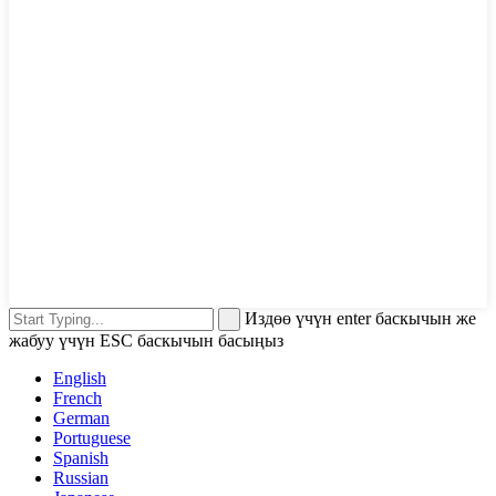
Издөө үчүн enter баскычын же
жабуу үчүн ESC баскычын басыңыз
English
French
German
Portuguese
Spanish
Russian