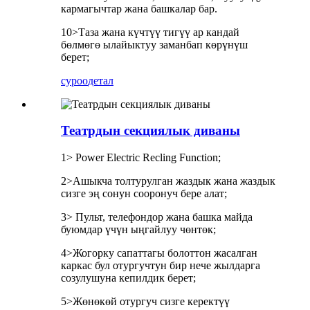
кармагычтар жана башкалар бар.
10>Таза жана күчтүү тигүү ар кандай
бөлмөгө ылайыктуу заманбап көрүнүш
берет;
суроо
детал
Театрдын секциялык диваны
1> Power Electric Recling Function;
2>Ашыкча толтурулган жаздык жана жаздык
сизге эң сонун сооронуч бере алат;
3> Пульт, телефондор жана башка майда
буюмдар үчүн ыңгайлуу чөнтөк;
4>Жогорку сапаттагы болоттон жасалган
каркас бул отургучтун бир нече жылдарга
созулушуна кепилдик берет;
5>Жөнөкөй отургуч сизге керектүү