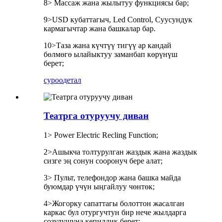
8> Массаж жана жылытуу функциясы бар;
9>USD кубаттагыч, Led Control, Суусундук
кармагычтар жана башкалар бар.
10>Таза жана күчтүү тигүү ар кандай
бөлмөгө ылайыктуу заманбап көрүнүш
берет;
суроо
детал
Театрга отуруучу диван
1> Power Electric Recling Function;
2>Ашыкча толтурулган жаздык жана жаздык
сизге эң сонун сооронуч бере алат;
3> Пульт, телефондор жана башка майда
буюмдар үчүн ыңгайлуу чөнтөк;
4>Жогорку сапаттагы болоттон жасалган
каркас бул отургучтун бир нече жылдарга
созулушуна кепилдик берет;