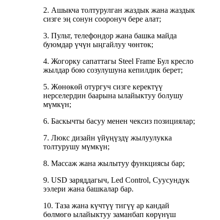
2. Ашыкча толтурулган жаздык жана жаздык
сизге эң сонун сооронуч бере алат;
3. Пульт, телефондор жана башка майда
буюмдар үчүн ыңгайлуу чөнтөк;
4. Жогорку сапаттагы Steel Frame Бул кресло
жылдар бою созулушуна кепилдик берет;
5. Жөнөкөй отургуч сизге керектүү
нерселердин баарына ылайыктуу болушу
мүмкүн;
6. Баскычты басуу менен чексиз позициялар;
7. Люкс дизайн үйүңүздү жылуулукка
толтурушу мүмкүн;
8. Массаж жана жылытуу функциясы бар;
9. USD заряддагыч, Led Control, Суусундук
ээлери жана башкалар бар.
10. Таза жана күчтүү тигүү ар кандай
бөлмөгө ылайыктуу заманбап көрүнүш