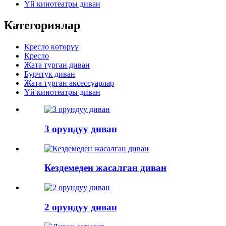
Үй кинотеатры диван
Категориялар
Кресло көтөрүү
Кресло
Жата турган диван
Бурчтук диван
Жата турган аксессуарлар
Үй кинотеатры диван
3 орундуу диван
Кездемеден жасалган диван
2 орундуу диван