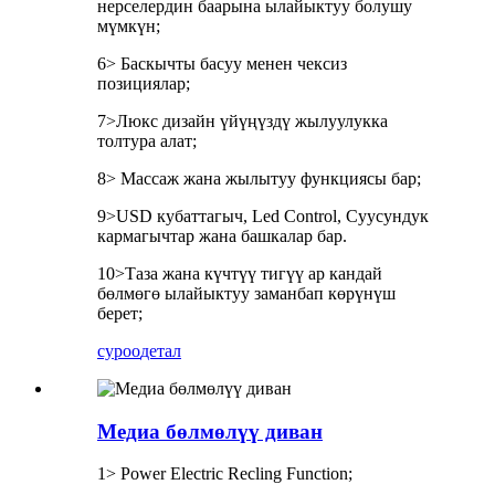
нерселердин баарына ылайыктуу болушу
мүмкүн;
6> Баскычты басуу менен чексиз
позициялар;
7>Люкс дизайн үйүңүздү жылуулукка
толтура алат;
8> Массаж жана жылытуу функциясы бар;
9>USD кубаттагыч, Led Control, Суусундук
кармагычтар жана башкалар бар.
10>Таза жана күчтүү тигүү ар кандай
бөлмөгө ылайыктуу заманбап көрүнүш
берет;
суроо
детал
Медиа бөлмөлүү диван
1> Power Electric Recling Function;