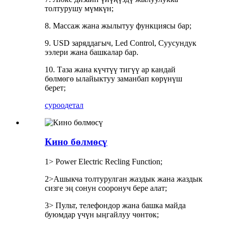
толтурушу мүмкүн;
8. Массаж жана жылытуу функциясы бар;
9. USD заряддагыч, Led Control, Суусундук
ээлери жана башкалар бар.
10. Таза жана күчтүү тигүү ар кандай
бөлмөгө ылайыктуу заманбап көрүнүш
берет;
суроо
детал
Кино бөлмөсү
1> Power Electric Recling Function;
2>Ашыкча толтурулган жаздык жана жаздык
сизге эң сонун сооронуч бере алат;
3> Пульт, телефондор жана башка майда
буюмдар үчүн ыңгайлуу чөнтөк;