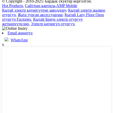
© Copyright - 2010-2025: Бардык укуктар корголгон.
Hot Products
,
Сайттын картасы
,
AMP Mobile
Кытай электр көтөргүчтөр заводдору
,
Кытай электр жалкоо
отургуч
,
Жата турган аксессуарлар
,
Кытай Lazy Floor Оюн
отургуч Factories
,
Кытай Браун электр отургуч
жеткирүүчүлөр
,
Электр көтөргүч отургуч
,
Email жөнөтүү
WhatsApp
x