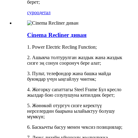
берет;
суроо
детал
Cinema Recliner диван
1. Power Electric Recling Function;
2. Ашыкча толтурулган жаздык жана жаздык
сизге эң сонун сооронуч бере алат;
3. Пульт, телефондор жана башка майда
буюмдар үчүн ыңгайлуу чөнтөк;
4. Жогорку сапаттагы Steel Frame Бул кресло
жылдар бою созулушуна кепилдик берет;
5. Жөнөкөй отургуч сизге керектүү
нерселердин баарына ылайыктуу болушу
мүмкүн;
6. Баскычты басуу менен чексиз позициялар;
7. Люкс дизайн үйүңүздү жылуулукка