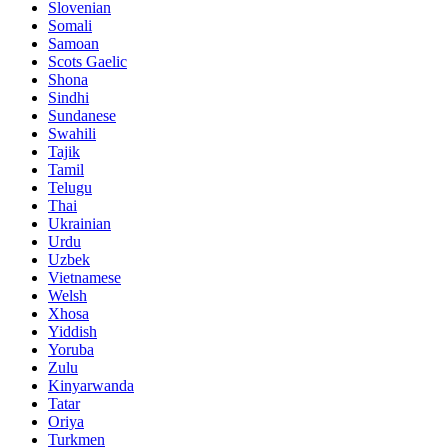
Slovenian
Somali
Samoan
Scots Gaelic
Shona
Sindhi
Sundanese
Swahili
Tajik
Tamil
Telugu
Thai
Ukrainian
Urdu
Uzbek
Vietnamese
Welsh
Xhosa
Yiddish
Yoruba
Zulu
Kinyarwanda
Tatar
Oriya
Turkmen