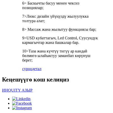
6> Баскычты басуу менен чексиз
позициялар;
7>Люкс дизайн үйүңүздү жылуулукка
толтура алат;
8> Массаж жана жылытуу функциясы бар;
9>USD кубаттагыч, Led Control, Суусундук
кармагычтар жана башкалар бар.
10>Таза жана күчтүү тигүү ар кандай
бөлмөгө ылайыктуу заманбап көрүнүш
берет;
суроо
детал
Кеңешүүгө кош келиңиз
ИНQUITY АЗЫР