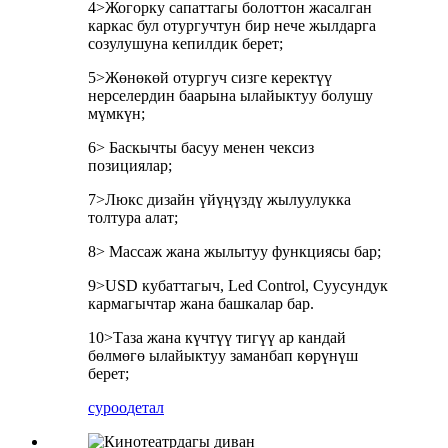
4>Жогорку сапаттагы болоттон жасалган
каркас бул отургучтун бир нече жылдарга
созулушуна кепилдик берет;
5>Жөнөкөй отургуч сизге керектүү
нерселердин баарына ылайыктуу болушу
мүмкүн;
6> Баскычты басуу менен чексиз
позициялар;
7>Люкс дизайн үйүңүздү жылуулукка
толтура алат;
8> Массаж жана жылытуу функциясы бар;
9>USD кубаттагыч, Led Control, Суусундук
кармагычтар жана башкалар бар.
10>Таза жана күчтүү тигүү ар кандай
бөлмөгө ылайыктуу заманбап көрүнүш
берет;
суроо
детал