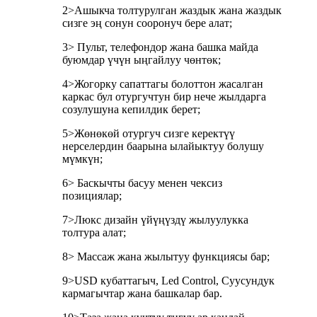
2>Ашыкча толтурулган жаздык жана жаздык
сизге эң сонун сооронуч бере алат;
3> Пульт, телефондор жана башка майда
буюмдар үчүн ыңгайлуу чөнтөк;
4>Жогорку сапаттагы болоттон жасалган
каркас бул отургучтун бир нече жылдарга
созулушуна кепилдик берет;
5>Жөнөкөй отургуч сизге керектүү
нерселердин баарына ылайыктуу болушу
мүмкүн;
6> Баскычты басуу менен чексиз
позициялар;
7>Люкс дизайн үйүңүздү жылуулукка
толтура алат;
8> Массаж жана жылытуу функциясы бар;
9>USD кубаттагыч, Led Control, Суусундук
кармагычтар жана башкалар бар.