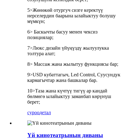
5>Жөнөкөй отургуч сизге керектүү
нерселердин баарына ылайыктуу болушу
мүмкүн;
6> Баскычты басуу менен чексиз
позициялар;
7>Люкс дизайн үйүңүздү жылуулукка
толтура алат;
8> Массаж жана жылытуу функциясы бар;
9>USD кубаттагыч, Led Control, Суусундук
кармагычтар жана башкалар бар.
10>Таза жана күчтүү тигүү ар кандай
бөлмөгө ылайыктуу заманбап көрүнүш
берет;
суроо
детал
Үй кинотеатрынын диваны