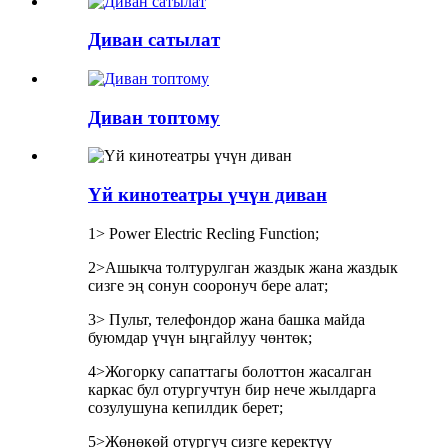
Диван сатылат
Диван топтому
Үй кинотеатры үчүн диван
1> Power Electric Recling Function;
2>Ашыкча толтурулган жаздык жана жаздык
сизге эң сонун сооронуч бере алат;
3> Пульт, телефондор жана башка майда
буюмдар үчүн ыңгайлуу чөнтөк;
4>Жогорку сапаттагы болоттон жасалган
каркас бул отургучтун бир нече жылдарга
созулушуна кепилдик берет;
5>Жөнөкөй отургуч сизге керектүү