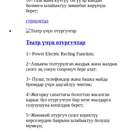
10>Таза жана күчтүү тигүү ар кандай
бөлмөгө ылайыктуу заманбап көрүнүш
берет;
суроо
детал
Театр үчүн отургучтар
1> Power Electric Recling Function;
2>Ашыкча толтурулган жаздык жана жаздык
сизге эң сонун сооронуч бере алат;
3> Пульт, телефондор жана башка майда
буюмдар үчүн ыңгайлуу чөнтөк;
4>Жогорку сапаттагы болоттон жасалган
каркас бул отургучтун бир нече жылдарга
созулушуна кепилдик берет;
5>Жөнөкөй отургуч сизге керектүү
нерселердин баарына ылайыктуу болушу
мүмкүн;