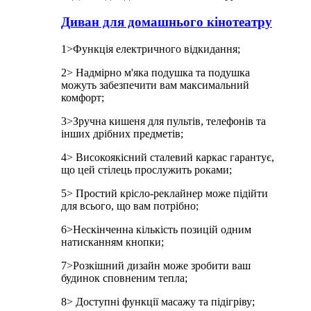
Диван для домашнього кінотеатру
1>Функція електричного відкидання;
2> Надмірно м'яка подушка та подушка
можуть забезпечити вам максимальний
комфорт;
3>Зручна кишеня для пультів, телефонів та
інших дрібних предметів;
4> Високоякісний сталевий каркас гарантує,
що цей стілець прослужить роками;
5> Простий крісло-реклайнер може підійти
для всього, що вам потрібно;
6>Нескінченна кількість позицій одним
натисканням кнопки;
7>Розкішний дизайн може зробити ваш
будинок сповненим тепла;
8> Доступні функції масажу та підігріву;