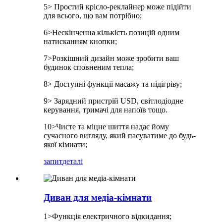
5> Простий крісло-реклайнер може підійти
для всього, що вам потрібно;
6>Нескінченна кількість позицій одним
натисканням кнопки;
7>Розкішний дизайн може зробити ваш
будинок сповненим тепла;
8> Доступні функції масажу та підігріву;
9> Зарядний пристрій USD, світлодіодне
керування, тримачі для напоїв тощо.
10>Чисте та міцне шиття надає йому
сучасного вигляду, який пасуватиме до будь-
якої кімнати;
запит
деталі
Диван для медіа-кімнати
1>Функція електричного відкидання;