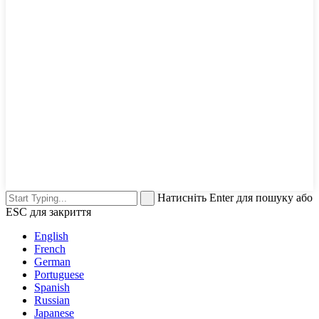
Натисніть Enter для пошуку або
ESC для закриття
English
French
German
Portuguese
Spanish
Russian
Japanese