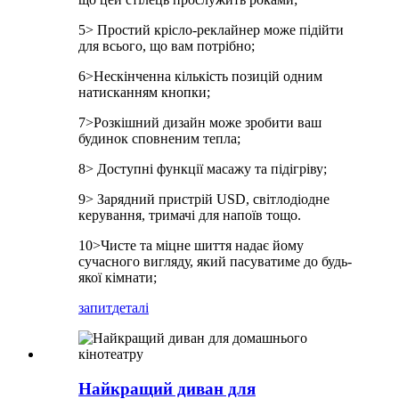
5> Простий крісло-реклайнер може підійти
для всього, що вам потрібно;
6>Нескінченна кількість позицій одним
натисканням кнопки;
7>Розкішний дизайн може зробити ваш
будинок сповненим тепла;
8> Доступні функції масажу та підігріву;
9> Зарядний пристрій USD, світлодіодне
керування, тримачі для напоїв тощо.
10>Чисте та міцне шиття надає йому
сучасного вигляду, який пасуватиме до будь-
якої кімнати;
запит
деталі
Найкращий диван для