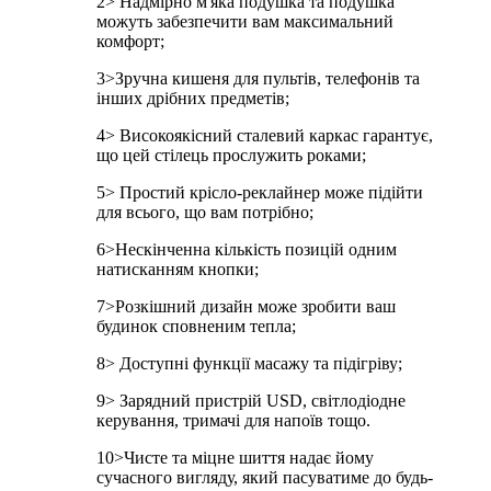
2> Надмірно м'яка подушка та подушка
можуть забезпечити вам максимальний
комфорт;
3>Зручна кишеня для пультів, телефонів та
інших дрібних предметів;
4> Високоякісний сталевий каркас гарантує,
що цей стілець прослужить роками;
5> Простий крісло-реклайнер може підійти
для всього, що вам потрібно;
6>Нескінченна кількість позицій одним
натисканням кнопки;
7>Розкішний дизайн може зробити ваш
будинок сповненим тепла;
8> Доступні функції масажу та підігріву;
9> Зарядний пристрій USD, світлодіодне
керування, тримачі для напоїв тощо.
10>Чисте та міцне шиття надає йому
сучасного вигляду, який пасуватиме до будь-