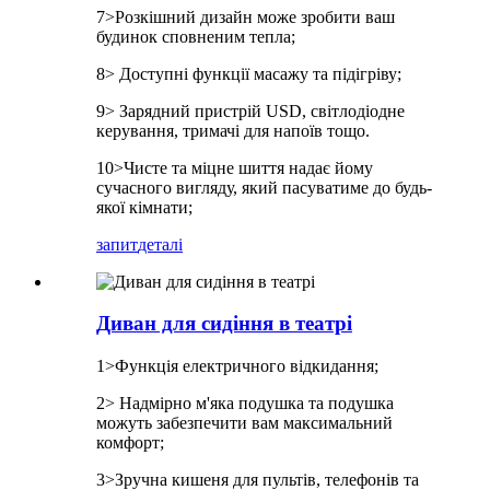
7>Розкішний дизайн може зробити ваш
будинок сповненим тепла;
8> Доступні функції масажу та підігріву;
9> Зарядний пристрій USD, світлодіодне
керування, тримачі для напоїв тощо.
10>Чисте та міцне шиття надає йому
сучасного вигляду, який пасуватиме до будь-
якої кімнати;
запит
деталі
Диван для сидіння в театрі
1>Функція електричного відкидання;
2> Надмірно м'яка подушка та подушка
можуть забезпечити вам максимальний
комфорт;
3>Зручна кишеня для пультів, телефонів та