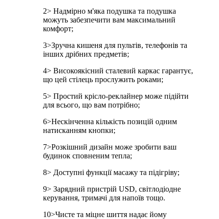
2> Надмірно м'яка подушка та подушка
можуть забезпечити вам максимальний
комфорт;
3>Зручна кишеня для пультів, телефонів та
інших дрібних предметів;
4> Високоякісний сталевий каркас гарантує,
що цей стілець прослужить роками;
5> Простий крісло-реклайнер може підійти
для всього, що вам потрібно;
6>Нескінченна кількість позицій одним
натисканням кнопки;
7>Розкішний дизайн може зробити ваш
будинок сповненим тепла;
8> Доступні функції масажу та підігріву;
9> Зарядний пристрій USD, світлодіодне
керування, тримачі для напоїв тощо.
10>Чисте та міцне шиття надає йому