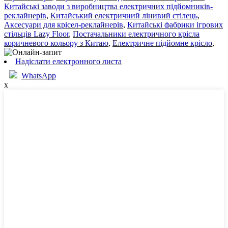
Китайські заводи з виробництва електричних підйомників-
реклайнерів
,
Китайський електричний лінивий стілець
,
Аксесуари для крісел-реклайнерів
,
Китайські фабрики ігрових
стільців Lazy Floor
,
Постачальники електричного крісла
коричневого кольору з Китаю
,
Електричне підйомне крісло
,
Надіслати електронного листа
WhatsApp
x