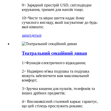
9> Зарядний пристрій USD, світлодіодне
керування, тримачі для напоїв тощо.
10>Чисте та міцне шиття надає йому
сучасного вигляду, який пасуватиме до будь-
якої кімнати;
запит
деталі
Театральний секційний диван
1>Функція електричного відкидання;
2> Надмірно м'яка подушка та подушка
можуть забезпечити вам максимальний
комфорт;
3>Зручна кишеня для пультів, телефонів та
інших дрібних предметів;
4> Високоякісний сталевий каркас гарантує,
що цей стілець прослужить роками;