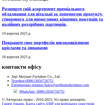
Розширте свій асортимент преміального
обладнання для вітальні за допомогою продукту,
створеного для вимогливих кінцевих покупців та
надійних роздрібних партнерів.
19 вересня 2025 р.
Покращте своє портфоліо високоякісними
кріслами та диванами
18 вересня 2025 р.
контакти офісу
Anji Jikeyuan Furniture Co., Ltd.
Телефон:
008613656726751
Електронна пошта:
Sales@anjihomefurniture.com
WhatsApp: 008613656726751
© Авторське право - 2010-2025: Усі права захищено.
Гарячі товари
,
Карта сайту
,
AMP для мобільних пристроїв