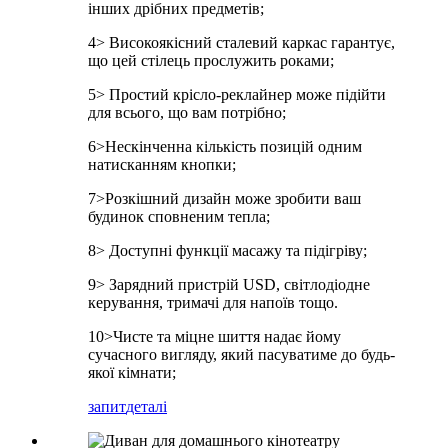
інших дрібних предметів;
4> Високоякісний сталевий каркас гарантує,
що цей стілець прослужить роками;
5> Простий крісло-реклайнер може підійти
для всього, що вам потрібно;
6>Нескінченна кількість позицій одним
натисканням кнопки;
7>Розкішний дизайн може зробити ваш
будинок сповненим тепла;
8> Доступні функції масажу та підігріву;
9> Зарядний пристрій USD, світлодіодне
керування, тримачі для напоїв тощо.
10>Чисте та міцне шиття надає йому
сучасного вигляду, який пасуватиме до будь-
якої кімнати;
запит
деталі