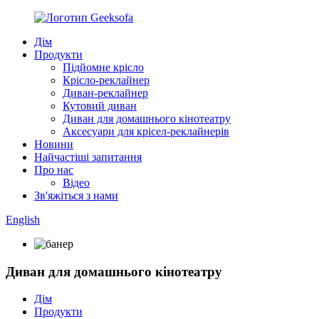
Дім
Продукти
Підйомне крісло
Крісло-реклайнер
Диван-реклайнер
Кутовий диван
Диван для домашнього кінотеатру
Аксесуари для крісел-реклайнерів
Новини
Найчастіші запитання
Про нас
Відео
Зв'яжіться з нами
English
Диван для домашнього кінотеатру
Дім
Продукти