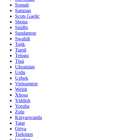
Somali
Samoan
Scots Gaelic
Shona
Sindhi
Sundanese
Swahili
Tajik
Tamil
Telugu
Thai
Ukrainian
Urdu
Uzbek
Vietnamese
Welsh
Xhosa
Yiddish
Yoruba
Zulu
Kinyarwanda
Tatar
Oriya
Turkmen
Uyghur