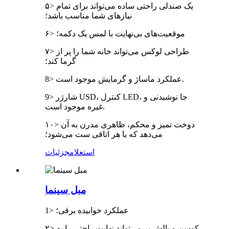
۵> یک صندلی راحتی ساده می‌تواند برای تمام
نیازهای شما مناسب باشد؛
۶> موقعیت‌های بی‌نهایت با لمس یک دکمه؛
۷> طراحی لوکس می‌تواند خانه شما را پر از
گرما کند؛
8> عملکرد ماساژ و گرمایش موجود است.
9> شارژر USD، کنترل LED، جا نوشیدنی و
غیره موجود است.
۱۰> دوخت تمیز و محکم، ظاهری مدرن به آن
می‌دهد که با هر اتاقی ست می‌شود؛
استعلام
جزئیات
مبل سینما
1> عملکرد خوابیده برقی؛
۲> کوسن و بالش پر می‌تواند نهایت راحتی را به