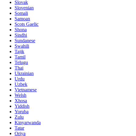
Slovak
Slovenian
Somali
Samoan
Scots Gaelic
Shona
Sindhi
Sundanese
Swahili
Tajik
Tamil
Telugu
Thai
Ukrainian
Urdu
Uzbek
Vietnamese
Welsh
Xhosa
Yiddish
Yoruba
Zulu
Kinyarwanda
Tatar
Oriya