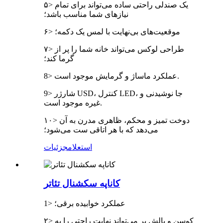
۵> یک صندلی راحتی ساده می‌تواند برای تمام
نیازهای شما مناسب باشد؛
۶> موقعیت‌های بی‌نهایت با لمس یک دکمه؛
۷> طراحی لوکس می‌تواند خانه شما را پر از
گرما کند؛
8> عملکرد ماساژ و گرمایش موجود است.
9> شارژر USD، کنترل LED، جا نوشیدنی و
غیره موجود است.
۱۰> دوخت تمیز و محکم، ظاهری مدرن به آن
می‌دهد که با هر اتاقی ست می‌شود؛
استعلام
جزئیات
کاناپه سکشنال تئاتر
1> عملکرد خوابیده برقی؛
۲> کوسن و بالش پر می‌تواند نهایت راحتی را به