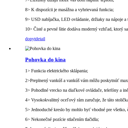
8> K dispozícii je masážna a vyhrievaná funkcia;
9> USD nabíjačka, LED ovládanie, držiaky na nápoje a ta
10> Čisté a pevné šitie dodáva moderný vzhľad, ktorý sa
dopyt
detail
Pohovka do kina
1> Funkcia elektrického sklápania;
2>Preplnený vankúš a vankúš vám môžu poskytnúť maxi
3> Pohodlné vrecko na diaľkové ovládače, telefóny a iné
4> Vysokokvalitný oceľový rám zaručuje, že táto stoličk
5> Jednoduché kreslo by mohlo byť vhodné pre všetko, č
6> Nekonečné pozície stlačením tlačidla;