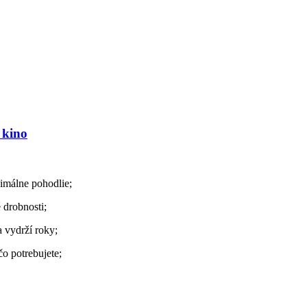
 kino
málne pohodlie;
 drobnosti;
a vydrží roky;
o potrebujete;