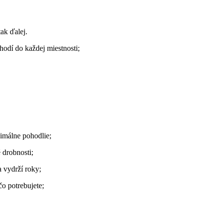
ak ďalej.
hodí do každej miestnosti;
málne pohodlie;
 drobnosti;
a vydrží roky;
o potrebujete;