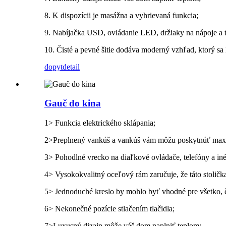
8. K dispozícii je masážna a vyhrievaná funkcia;
9. Nabíjačka USD, ovládanie LED, držiaky na nápoje a t
10. Čisté a pevné šitie dodáva moderný vzhľad, ktorý sa 
dopyt
detail
Gauč do kina
1> Funkcia elektrického sklápania;
2>Preplnený vankúš a vankúš vám môžu poskytnúť maxi
3> Pohodlné vrecko na diaľkové ovládače, telefóny a iné
4> Vysokokvalitný oceľový rám zaručuje, že táto stoličk
5> Jednoduché kreslo by mohlo byť vhodné pre všetko, č
6> Nekonečné pozície stlačením tlačidla;
7>Luxusný dizajn môže váš dom naplniť teplom;