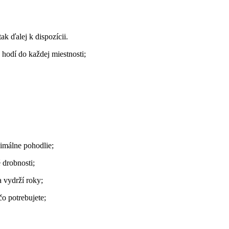
k ďalej k dispozícii.
 hodí do každej miestnosti;
málne pohodlie;
 drobnosti;
a vydrží roky;
o potrebujete;