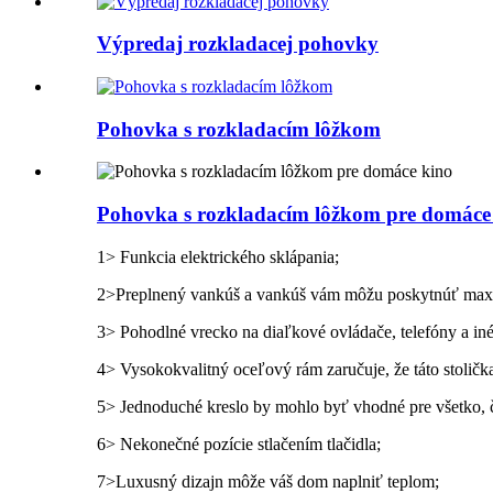
Výpredaj rozkladacej pohovky
Pohovka s rozkladacím lôžkom
Pohovka s rozkladacím lôžkom pre domáce
1> Funkcia elektrického sklápania;
2>Preplnený vankúš a vankúš vám môžu poskytnúť maxi
3> Pohodlné vrecko na diaľkové ovládače, telefóny a iné
4> Vysokokvalitný oceľový rám zaručuje, že táto stoličk
5> Jednoduché kreslo by mohlo byť vhodné pre všetko, č
6> Nekonečné pozície stlačením tlačidla;
7>Luxusný dizajn môže váš dom naplniť teplom;