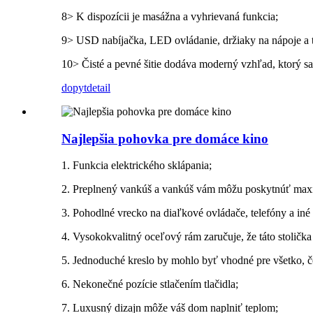
8> K dispozícii je masážna a vyhrievaná funkcia;
9> USD nabíjačka, LED ovládanie, držiaky na nápoje a ta
10> Čisté a pevné šitie dodáva moderný vzhľad, ktorý sa
dopyt
detail
Najlepšia pohovka pre domáce kino
1. Funkcia elektrického sklápania;
2. Preplnený vankúš a vankúš vám môžu poskytnúť max
3. Pohodlné vrecko na diaľkové ovládače, telefóny a iné 
4. Vysokokvalitný oceľový rám zaručuje, že táto stolička
5. Jednoduché kreslo by mohlo byť vhodné pre všetko, čo
6. Nekonečné pozície stlačením tlačidla;
7. Luxusný dizajn môže váš dom naplniť teplom;