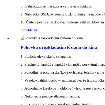
8. K dispozícii je masážna a vyhrievaná funkcia;
9. Nabíjačka USD, ovládanie LED, držiaky na nápoje a t
10. Čisté a pevné šitie dodáva moderný vzhľad, ktorý sa 
dopyt
detail
Pohovka s rozkladacím lôžkom do kina
1. Funkcia elektrického sklápania;
2. Preplnený vankúš a vankúš vám môžu poskytnúť max
3. Pohodlné vrecko na diaľkové ovládače, telefóny a iné 
4. Vysokokvalitný oceľový rám zaručuje, že táto stolička
5. Jednoduché kreslo by mohlo byť vhodné pre všetko, čo
6. Nekonečné pozície stlačením tlačidla;
7. Luxusný dizajn môže váš dom naplniť teplom;