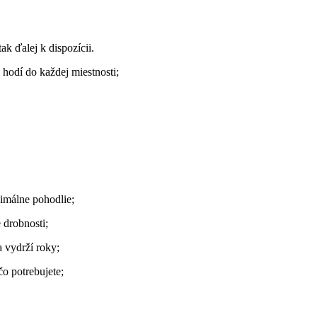
k ďalej k dispozícii.
 hodí do každej miestnosti;
málne pohodlie;
 drobnosti;
a vydrží roky;
o potrebujete;