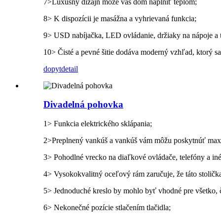
7>Luxusný dizajn môže váš dom naplniť teplom;
8> K dispozícii je masážna a vyhrievaná funkcia;
9> USD nabíjačka, LED ovládanie, držiaky na nápoje a ta
10> Čisté a pevné šitie dodáva moderný vzhľad, ktorý sa
dopyt
detail
Divadelná pohovka
1> Funkcia elektrického sklápania;
2>Preplnený vankúš a vankúš vám môžu poskytnúť maxi
3> Pohodlné vrecko na diaľkové ovládače, telefóny a iné
4> Vysokokvalitný oceľový rám zaručuje, že táto stoličk
5> Jednoduché kreslo by mohlo byť vhodné pre všetko, č
6> Nekonečné pozície stlačením tlačidla;