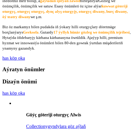
inedördül metr bolup, a
gaýtadan işleýän zawod
birleşdirýär
Gözleg we
önümçilik, önümçilik we satuw
. Esasy önümleri öz içine alýar
kuwwat göteriji
oturgyç, oturgyç oturgyç, dynç alyş oturgyjy, oturgyç diwany, burç diwany,
öý teatry diwany
we ş.m.
Biz öz markamyz bilen pudakda iň ýokary hilli oturgyçlary döretmäge
borçlanýarys
Geeksofa
. Gutardy
17 ýyllyk hünär gözleg we önümçilik tejribesi
,
Hytaýda öňdebaryjy kärhana kärhanasyna öwrüldik. Ajaýyp hilli, premium
hyzmat we innowasiýa önümleri bilen 80-den gowrak ýurtdan müşderileriň
ynamyny gazandyk.
has köp oka
Aýratyn önümler
Dizaýn önümi
has köp oka
Güýç göteriji oturgyç Alwis
Collectionygyndylara göz aýlaň