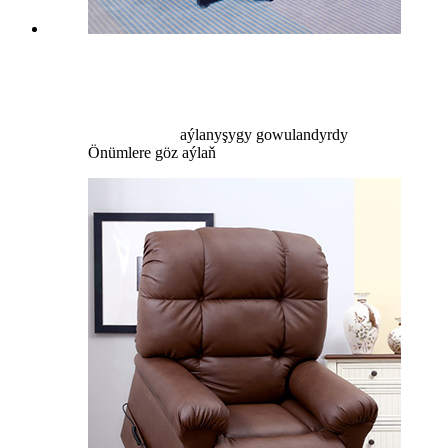
aýlanyşygy gowulandyrdy
Önümlere göz aýlaň