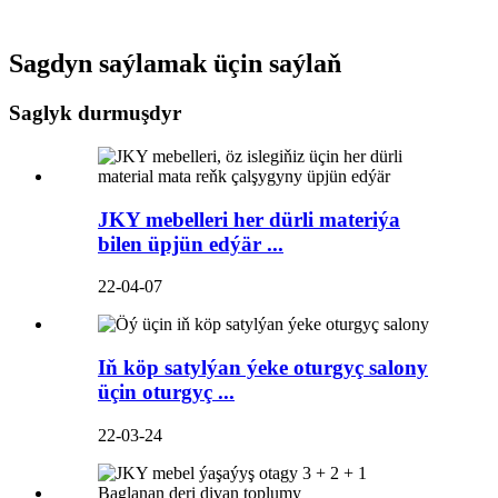
Sagdyn saýlamak üçin saýlaň
Saglyk durmuşdyr
JKY mebelleri her dürli materiýa
bilen üpjün edýär ...
22-04-07
Iň köp satylýan ýeke oturgyç salony
üçin oturgyç ...
22-03-24