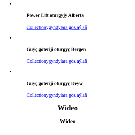
Power Lift oturgyjy Alberta
Collectionygyndylara göz aýlaň
Güýç göteriji oturgyç Bergen
Collectionygyndylara göz aýlaň
Güýç göteriji oturgyç Deýw
Collectionygyndylara göz aýlaň
Wideo
Wideo