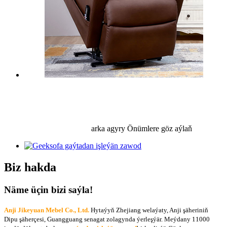
arka agyry
Önümlere göz aýlaň
Biz hakda
Näme üçin bizi saýla!
Anji Jikeyuan Mebel Co., Ltd.
Hytaýyň Zhejiang welaýaty, Anji şäheriniň
Dipu şäherçesi, Guangguang senagat zolagynda ýerleşýär. Meýdany 11000