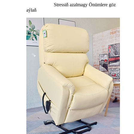
Stressiň azalmagy
Önümlere göz
aýlaň