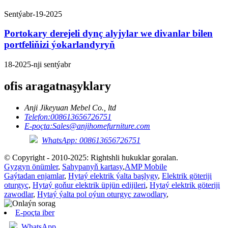
Sentýabr-19-2025
Portokary derejeli dynç alyjylar we divanlar bilen
portfeliňizi ýokarlandyryň
18-2025-nji sentýabr
ofis aragatnaşyklary
Anji Jikeyuan Mebel Co., ltd
Telefon:
008613656726751
E-poçta:
Sales@anjihomefurniture.com
WhatsApp: 008613656726751
© Copyright - 2010-2025: Rightshli hukuklar goralan.
Gyzgyn önümler
,
Sahypanyň kartasy
,
AMP Mobile
Gaýtadan enjamlar
,
Hytaý elektrik ýalta başlygy
,
Elektrik göteriji
oturgyç
,
Hytaý goňur elektrik üpjün edijileri
,
Hytaý elektrik göteriji
zawodlar
,
Hytaý ýalta pol oýun oturgyç zawodlary
,
E-poçta iber
WhatsApp