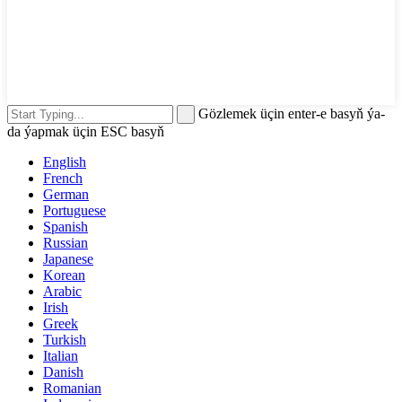
Gözlemek üçin enter-e basyň ýa-
da ýapmak üçin ESC basyň
English
French
German
Portuguese
Spanish
Russian
Japanese
Korean
Arabic
Irish
Greek
Turkish
Italian
Danish
Romanian