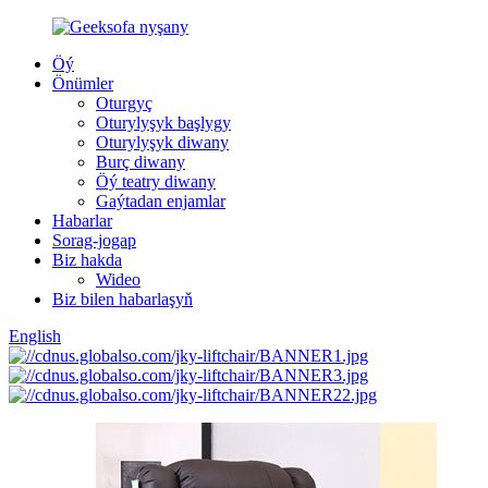
Öý
Önümler
Oturgyç
Oturylyşyk başlygy
Oturylyşyk diwany
Burç diwany
Öý teatry diwany
Gaýtadan enjamlar
Habarlar
Sorag-jogap
Biz hakda
Wideo
Biz bilen habarlaşyň
English