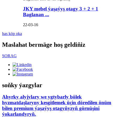
JKY mebel ýaşaýyş otagy 3 + 2 + 1
Baglanan ...
22-03-16
has köp oka
Maslahat bermäge hoş geldiňiz
SORAG
soňky ýazgylar
Ahyrky alyjylary we ygtybarly bölek
hyzmatdaşlaryny kesgitlemek üçin döredilen önüm
bilen premium ýaşaýyş otagyňyzyň görnüşini
ýokarlandyryň.