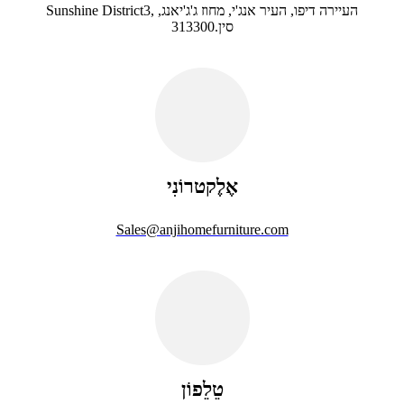
Sunshine District3, העיירה דיפו, העיר אנג'י, מחוז ג'ג'יאנג,
סין.313300
אֶלֶקטרוֹנִי
Sales@anjihomefurniture.com
טֵלֵפוֹן