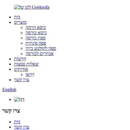
בַּיִת
מוצרים
כיסא הרמה
כיסא כורסה
ספת כורסה
ספה פינתית
ספה לקולנוע ביתי
אביזרים לכורסה
חֲדָשׁוֹת
שאלות נפוצות
אודותינו
וִידֵאוֹ
צרו קשר
English
צרו קשר
בַּיִת
צרו קשר