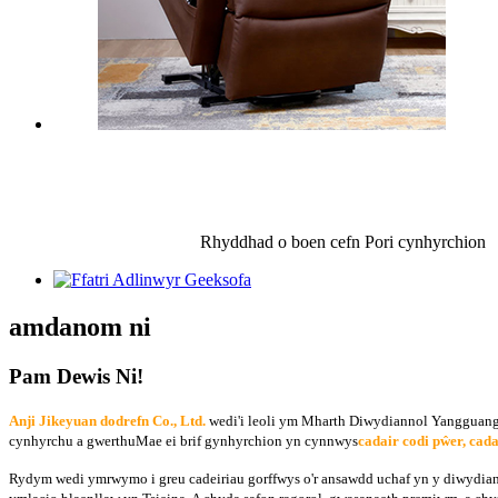
Rhyddhad o boen cefn
Pori cynhyrchion
amdanom ni
Pam Dewis Ni!
Anji Jikeyuan dodrefn Co., Ltd.
wedi'i leoli ym Mharth Diwydiannol Yangguang, 
cynhyrchu a gwerthu
Mae ei brif gynhyrchion yn cynnwys
cadair codi pŵer, cada
Rydym wedi ymrwymo i greu cadeiriau gorffwys o'r ansawdd uchaf yn y diwydian