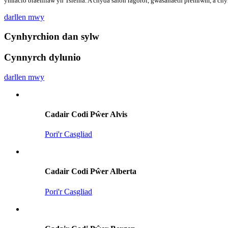
ymlacio blaenllaw yn Tsieina. A chyda safon ragorol, gwasanaeth premiwm, a chy
darllen mwy
Cynhyrchion dan sylw
Cynnyrch dylunio
darllen mwy
Cadair Codi Pŵer Alvis
Pori'r Casgliad
Cadair Codi Pŵer Alberta
Pori'r Casgliad