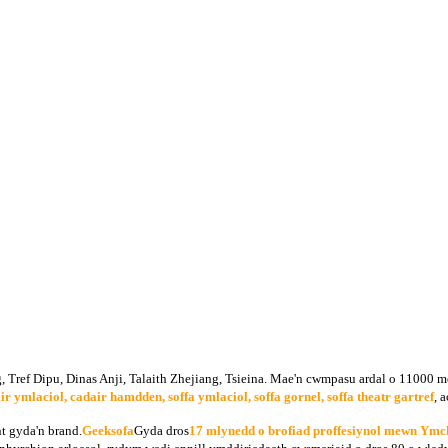
Tref Dipu, Dinas Anji, Talaith Zhejiang, Tsieina. Mae'n cwmpasu ardal o 11000 m
ir ymlaciol, cadair hamdden, soffa ymlaciol, soffa gornel, soffa theatr gartref
, a
t gyda'n brand.
Geeksofa
Gyda dros
17 mlynedd o brofiad proffesiynol mewn Ymc