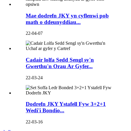
Mae dodrefn JKY yn cyflenwi pob
math o ddeunyddiau...
22-04-07
Cadair lolfa Sedd Sengl sy'n
Gwerthu'n Orau Ar Gyfer...
22-03-24
Dodrefn JKY Ystafell Fyw 3+2+1
Wedi'i Bondio...
22-03-16