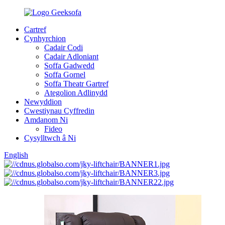
Cartref
Cynhyrchion
Cadair Codi
Cadair Adloniant
Soffa Gadwedd
Soffa Gornel
Soffa Theatr Gartref
Ategolion Adlinydd
Newyddion
Cwestiynau Cyffredin
Amdanom Ni
Fideo
Cysylltwch â Ni
English