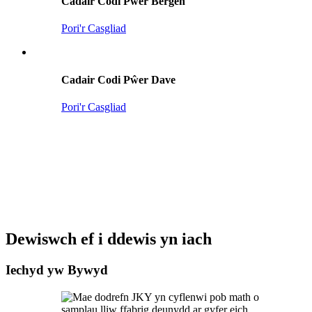
Cadair Codi Pŵer Bergen
Pori'r Casgliad
Cadair Codi Pŵer Dave
Pori'r Casgliad
Dewiswch ef i ddewis yn iach
Iechyd yw Bywyd