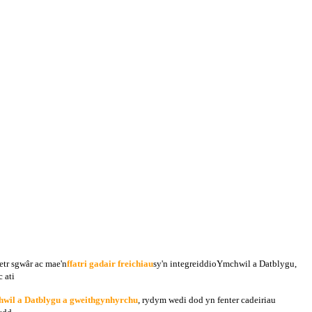
etr sgwâr ac mae'n
ffatri gadair freichiau
sy'n integreiddio
Ymchwil a Datblygu,
c ati
hwil a Datblygu a gweithgynhyrchu
, rydym wedi dod yn fenter cadeiriau