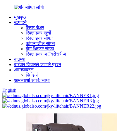
मुखपृष्ठ
उत्पादने
लिफ्ट चेअर
रिक्लाइनर खुर्ची
रिक्लाइनर सोफा
कोपऱ्यातील सोफा
होम थिएटर सोफा
रिक्लाइनर अॅक्सेसरीज
बातम्या
वारंवार विचारले जाणारे प्रश्न
आमच्याबद्दल
व्हिडिओ
आमच्याशी संपर्क साधा
English