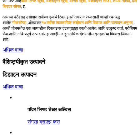
समाविष्ट आहे
पॉवर लिफ्ट खुर्ची, रिक्लाइनर खुर्ची, आराम खुर्ची, रिक्लाइनर सोफा, कोपरा सोफा, होम
थिएटर सोफा
, इ.
आमच्या ब्रँडसह उद्योगात सर्वोच्च दर्जाचे रिक्लाइनर्स तयार करण्यासाठी आम्ही वचनबद्ध
आहोत.
गीकसोफा
. ओव्हरसह
१७ वर्षांचा व्यावसायिक संशोधन आणि विकास आणि उत्पादन अनुभव
,
आम्ही चीनमधील एक आघाडीचा रिक्लाइनर एंटरप्राइझ बनलो आहोत. आणि उत्कृष्ट दर्जा, प्रीमियम
सेवा आणि नाविन्यपूर्ण उत्पादनांसह, आम्ही ८० हून अधिक देशांमधील ग्राहकांचा विश्वास जिंकला
आहे.
अधिक वाचा
वैशिष्ट्यीकृत उत्पादने
डिझाइन उत्पादन
अधिक वाचा
पॉवर लिफ्ट चेअर अल्विस
संग्रह ब्राउझ करा