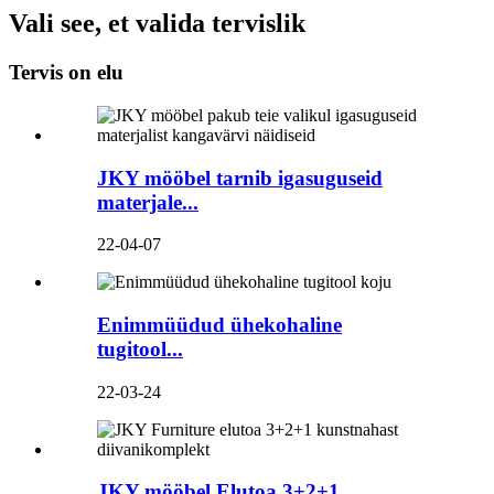
Vali see, et valida tervislik
Tervis on elu
JKY mööbel tarnib igasuguseid
materjale...
22-04-07
Enimmüüdud ühekohaline
tugitool...
22-03-24
JKY mööbel Elutoa 3+2+1