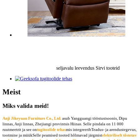
seljavalu leevendus
Sirvi tooteid
Meist
Miks valida meid!
Anji Jikeyuan Furniture Co., Ltd.
asub Yangguangi tööstustsoonis, Dipu
linnas, Anji linnas, Zhejiangi provintsis Hiinas. Selle pindala on 11 000
ruutmeetrit ja see on
tugitoolide tehas
mis integreerib
Teadus- ja arendustegevus,
tootmine ja müük
Selle peamised tooted hõlmavad järgmist
elektriliselt tõstetav