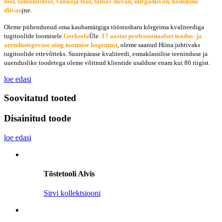
tool, lamamistool, vabaaja tool, lamav diivan, nurgadiivan, kodukino
diivan
jne.
Oleme pühendunud oma kaubamärgiga tööstusharu kõrgeima kvaliteediga
tugitoolide loomisele.
Geeksofa
Üle .
17 aastat professionaalset teadus- ja
arendustegevuse ning tootmise kogemust
, oleme saanud Hiina juhtivaks
tugitoolide ettevõtteks. Suurepärase kvaliteedi, esmaklassilise teeninduse ja
uuenduslike toodetega oleme võitnud klientide usalduse enam kui 80 riigist.
loe edasi
Soovitatud tooted
Disainitud toode
loe edasi
Tõstetooli Alvis
Sirvi kollektsiooni