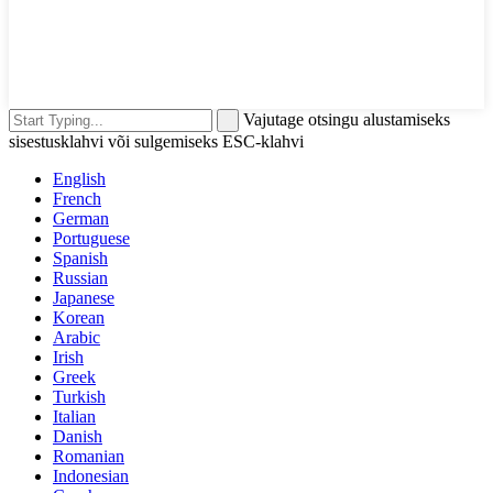
Vajutage otsingu alustamiseks
sisestusklahvi või sulgemiseks ESC-klahvi
English
French
German
Portuguese
Spanish
Russian
Japanese
Korean
Arabic
Irish
Greek
Turkish
Italian
Danish
Romanian
Indonesian