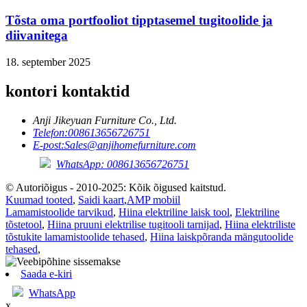
Tõsta oma portfooliot tipptasemel tugitoolide ja
diivanitega
18. september 2025
kontori kontaktid
Anji Jikeyuan Furniture Co., Ltd.
Telefon:
008613656726751
E-post:
Sales@anjihomefurniture.com
WhatsApp: 008613656726751
© Autoriõigus - 2010-2025: Kõik õigused kaitstud.
Kuumad tooted
,
Saidi kaart
,
AMP mobiil
Lamamistoolide tarvikud
,
Hiina elektriline laisk tool
,
Elektriline
tõstetool
,
Hiina pruuni elektrilise tugitooli tarnijad
,
Hiina elektriliste
tõstukite lamamistoolide tehased
,
Hiina laiskpõranda mängutoolide
tehased
,
Saada e-kiri
WhatsApp
x