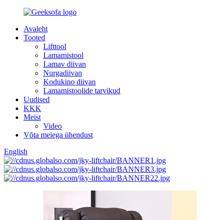
Avaleht
Tooted
Lifttool
Lamamistool
Lamav diivan
Nurgadiivan
Kodukino diivan
Lamamistoolide tarvikud
Uudised
KKK
Meist
Video
Võta meiega ühendust
English