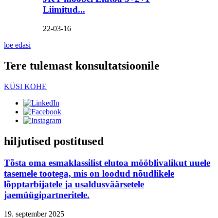
Liimitud...
22-03-16
loe edasi
Tere tulemast konsultatsioonile
KÜSI KOHE
hiljutised postitused
Tõsta oma esmaklassilist elutoa mööblivalikut uuele
tasemele tootega, mis on loodud nõudlikele
lõpptarbijatele ja usaldusväärsetele
jaemüügipartneritele.
19. september 2025