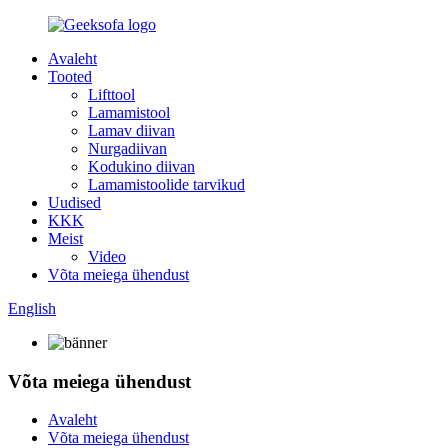
Avaleht
Tooted
Lifttool
Lamamistool
Lamav diivan
Nurgadiivan
Kodukino diivan
Lamamistoolide tarvikud
Uudised
KKK
Meist
Video
Võta meiega ühendust
English
Võta meiega ühendust
Avaleht
Võta meiega ühendust