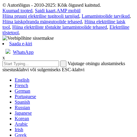
© Autoriõigus - 2010-2025: Kõik õigused kaitstud.
Kuumad tooted
,
Saidi kaart
,
AMP mobiil
Hiina pruuni elektrilise tugitooli tarnijad
,
Lamamistoolide tarvikud
,
Hiina laiskpõranda mängutoolide tehased
,
Hiina elektriline laisk
tool
,
Hiina elektriliste tõstukite lamamistoolide tehased
,
Elektriline
tõstetool
,
Saada e-kiri
WhatsApp
x
Vajutage otsingu alustamiseks
sisestusklahvi või sulgemiseks ESC-klahvi
English
French
German
Portuguese
Spanish
Russian
Japanese
Korean
Arabic
Irish
Greek