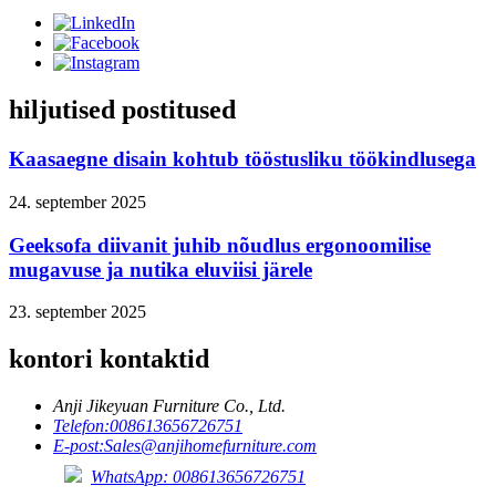
hiljutised postitused
Kaasaegne disain kohtub tööstusliku töökindlusega
24. september 2025
Geeksofa diivanit juhib nõudlus ergonoomilise
mugavuse ja nutika eluviisi järele
23. september 2025
kontori kontaktid
Anji Jikeyuan Furniture Co., Ltd.
Telefon:
008613656726751
E-post:
Sales@anjihomefurniture.com
WhatsApp: 008613656726751