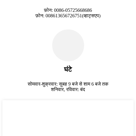
फ़ोन: 0086-05725668686
फ़ोन: 008613656726751(व्हाट्सएप)
घंटे
सोमवार-शुक्रवार: सुबह 9 बजे से शाम 6 बजे तक
शनिवार, रविवार: बंद