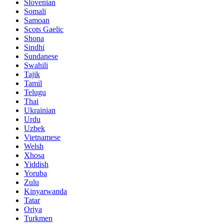
Slovenian
Somali
Samoan
Scots Gaelic
Shona
Sindhi
Sundanese
Swahili
Tajik
Tamil
Telugu
Thai
Ukrainian
Urdu
Uzbek
Vietnamese
Welsh
Xhosa
Yiddish
Yoruba
Zulu
Kinyarwanda
Tatar
Oriya
Turkmen