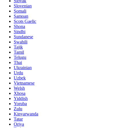
Slovak
Slovenian
Somali
Samoan
Scots Gaelic
Shona
Sindhi
Sundanese
Swahili
Tajik
Tamil
Telugu
Thai
Ukrainian
Urdu
Uzbek
Vietnamese
Welsh
Xhosa
Yiddish
Yoruba
Zulu
Kinyarwanda
Tatar
Oriya