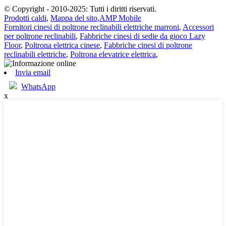
© Copyright - 2010-2025: Tutti i diritti riservati.
Prodotti caldi
,
Mappa del sito
,
AMP Mobile
Fornitori cinesi di poltrone reclinabili elettriche marroni
,
Accessori
per poltrone reclinabili
,
Fabbriche cinesi di sedie da gioco Lazy
Floor
,
Poltrona elettrica cinese
,
Fabbriche cinesi di poltrone
reclinabili elettriche
,
Poltrona elevatrice elettrica
,
Invia email
WhatsApp
x