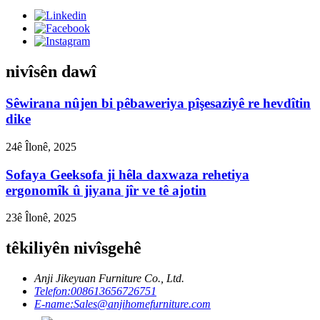
nivîsên dawî
Sêwirana nûjen bi pêbaweriya pîşesaziyê re hevdîtin
dike
24ê Îlonê, 2025
Sofaya Geeksofa ji hêla daxwaza rehetiya
ergonomîk û jiyana jîr ve tê ajotin
23ê Îlonê, 2025
têkiliyên nivîsgehê
Anji Jikeyuan Furniture Co., Ltd.
Telefon:
008613656726751
E-name:
Sales@anjihomefurniture.com