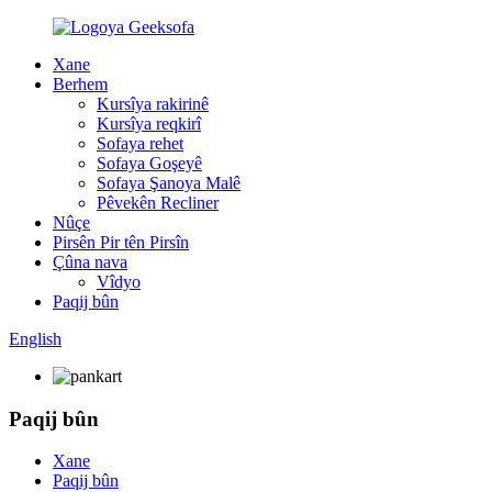
Xane
Berhem
Kursîya rakirinê
Kursîya reqkirî
Sofaya rehet
Sofaya Goşeyê
Sofaya Şanoya Malê
Pêvekên Recliner
Nûçe
Pirsên Pir tên Pirsîn
Çûna nava
Vîdyo
Paqij bûn
English
Paqij bûn
Xane
Paqij bûn