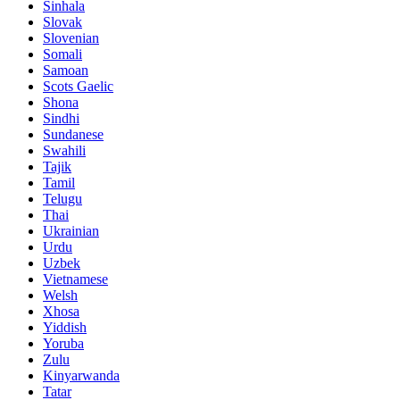
Sinhala
Slovak
Slovenian
Somali
Samoan
Scots Gaelic
Shona
Sindhi
Sundanese
Swahili
Tajik
Tamil
Telugu
Thai
Ukrainian
Urdu
Uzbek
Vietnamese
Welsh
Xhosa
Yiddish
Yoruba
Zulu
Kinyarwanda
Tatar