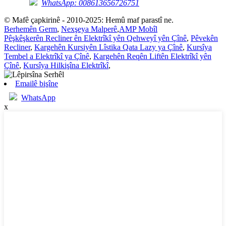
WhatsApp: 008613656726751
© Mafê çapkirinê - 2010-2025: Hemû maf parastî ne.
Berhemên Germ
,
Nexşeya Malperê
,
AMP Mobîl
Pêşkêşkerên Recliner ên Elektrîkî yên Qehweyî yên Çînê
,
Pêvekên
Recliner
,
Kargehên Kursiyên Lîstika Qata Lazy ya Çînê
,
Kursîya
Tembel a Elektrîkî ya Çînê
,
Kargehên Reqên Liftên Elektrîkî yên
Çînê
,
Kursîya Hilkişîna Elektrîkî
,
Emailê bişîne
WhatsApp
x