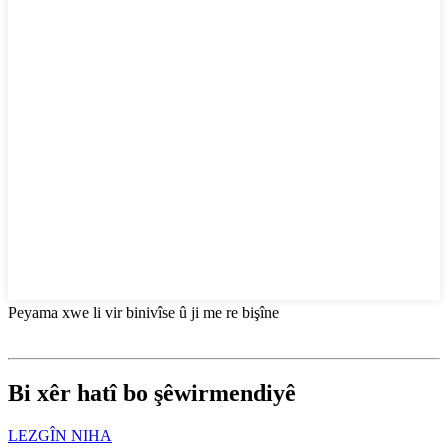
Peyama xwe li vir binivîse û ji me re bişîne
Bi xêr hatî bo şêwirmendiyê
LEZGÎN NIHA