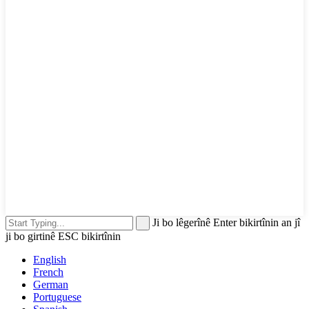
Ji bo lêgerînê Enter bikirtînin an jî
ji bo girtinê ESC bikirtînin
English
French
German
Portuguese