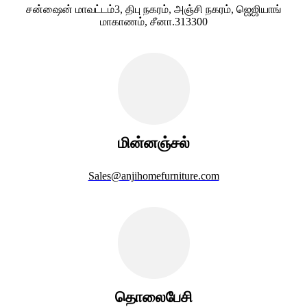
சன்ஷைன் மாவட்டம்3, திபு நகரம், அஞ்சி நகரம், ஜெஜியாங்
மாகாணம், சீனா.313300
மின்னஞ்சல்
Sales@anjihomefurniture.com
தொலைபேசி