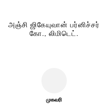
அஞ்சி ஜிகேயுவான் பர்னிச்சர்
கோ., லிமிடெட்.
முகவரி