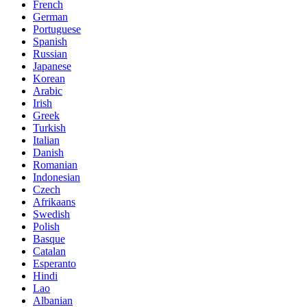
French
German
Portuguese
Spanish
Russian
Japanese
Korean
Arabic
Irish
Greek
Turkish
Italian
Danish
Romanian
Indonesian
Czech
Afrikaans
Swedish
Polish
Basque
Catalan
Esperanto
Hindi
Lao
Albanian