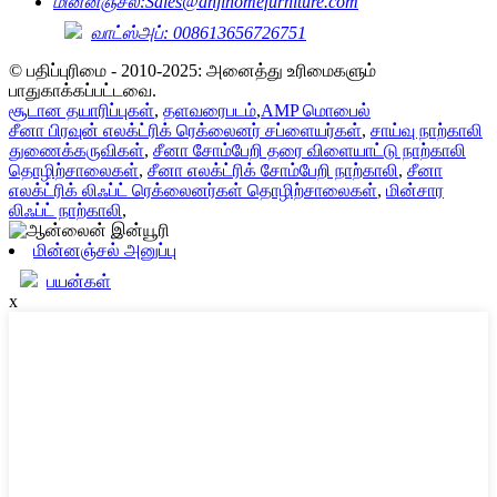
மின்னஞ்சல்:
Sales@anjihomefurniture.com
வாட்ஸ்அப்: 008613656726751
© பதிப்புரிமை - 2010-2025: அனைத்து உரிமைகளும்
பாதுகாக்கப்பட்டவை.
சூடான தயாரிப்புகள்
,
தளவரைபடம்
,
AMP மொபைல்
சீனா பிரவுன் எலக்ட்ரிக் ரெக்லைனர் சப்ளையர்கள்
,
சாய்வு நாற்காலி
துணைக்கருவிகள்
,
சீனா சோம்பேறி தரை விளையாட்டு நாற்காலி
தொழிற்சாலைகள்
,
சீனா எலக்ட்ரிக் சோம்பேறி நாற்காலி
,
சீனா
எலக்ட்ரிக் லிஃப்ட் ரெக்லைனர்கள் தொழிற்சாலைகள்
,
மின்சார
லிஃப்ட் நாற்காலி
,
மின்னஞ்சல் அனுப்பு
பயன்கள்
x