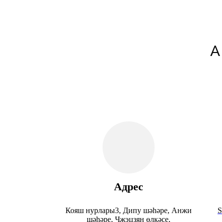
A
Адрес
Кояш нурлары3, Дипу шәһәре, Анжи
S
шәһәре, Чжэцзян өлкәсе,