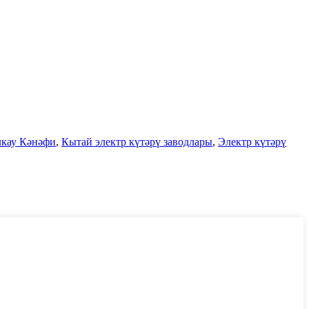
лкау Кәнәфи
,
Кытай электр күтәрү заводлары
,
Электр күтәрү