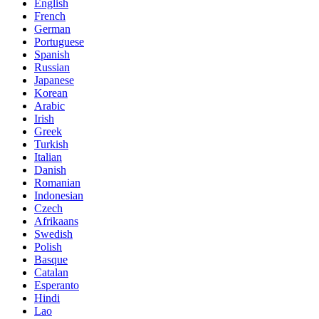
English
French
German
Portuguese
Spanish
Russian
Japanese
Korean
Arabic
Irish
Greek
Turkish
Italian
Danish
Romanian
Indonesian
Czech
Afrikaans
Swedish
Polish
Basque
Catalan
Esperanto
Hindi
Lao