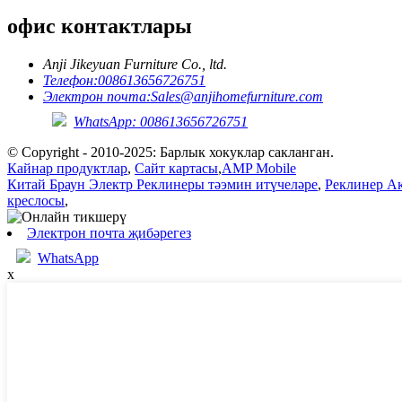
офис контактлары
Anji Jikeyuan Furniture Co., ltd.
Телефон:
008613656726751
Электрон почта:
Sales@anjihomefurniture.com
WhatsApp: 008613656726751
© Copyright - 2010-2025: Барлык хокуклар сакланган.
Кайнар продуктлар
,
Сайт картасы
,
AMP Mobile
Китай Браун Электр Реклинеры тәэмин итүчеләре
,
Реклинер А
креслосы
,
Электрон почта җибәрегез
WhatsApp
x