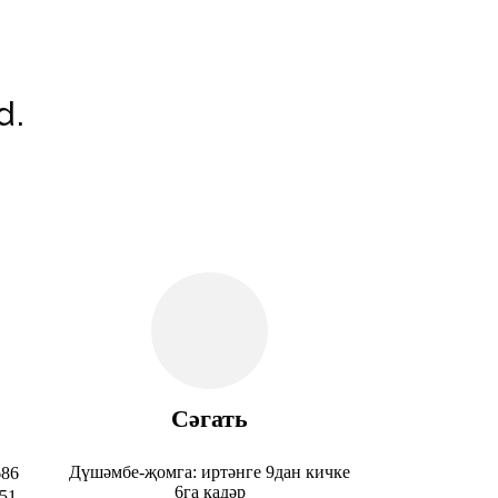
d.
Сәгать
Дүшәмбе-җомга: иртәнге 9дан кичке
686
6га кадәр
51