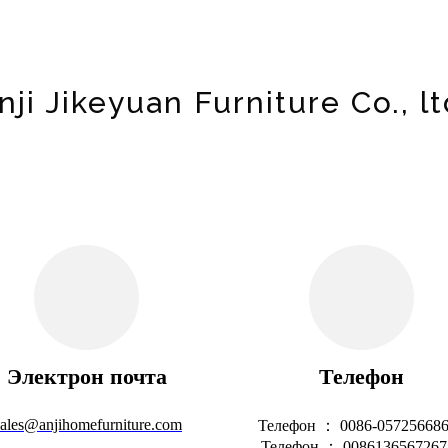
nji Jikeyuan Furniture Co., lt
Электрон почта
Телефон
ales@anjihomefurniture.com
Телефон ： 0086-05725668
Телефон ： 0086136567267