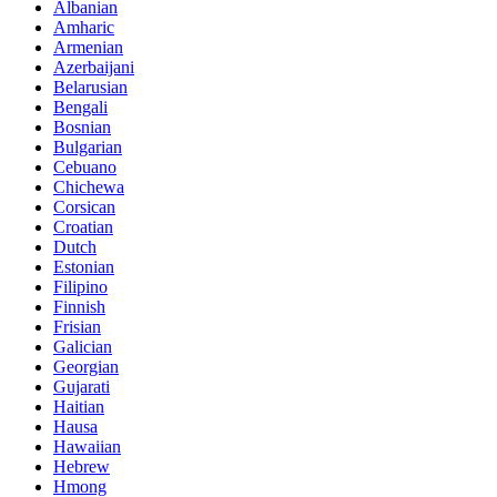
Albanian
Amharic
Armenian
Azerbaijani
Belarusian
Bengali
Bosnian
Bulgarian
Cebuano
Chichewa
Corsican
Croatian
Dutch
Estonian
Filipino
Finnish
Frisian
Galician
Georgian
Gujarati
Haitian
Hausa
Hawaiian
Hebrew
Hmong