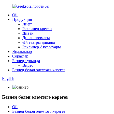
Өй
Продукция
Лифт
Реклинер кресло
Диван
Диван почмагы
Өй театры диваны
Реклинер Аксессуары
Яңалыклар
Сораулар
Безнең турында
Видео
Безнең белән элемтәгә керегез
English
Безнең белән элемтәгә керегез
Өй
Безнең белән элемтәгә керегез