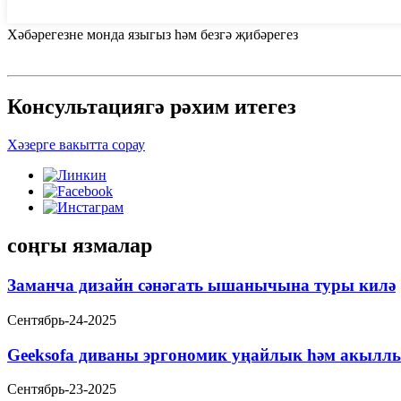
Хәбәрегезне монда языгыз һәм безгә җибәрегез
Консультациягә рәхим итегез
Хәзерге вакытта сорау
соңгы язмалар
Заманча дизайн сәнәгать ышанычына туры килә
Сентябрь-24-2025
Geeksofa диваны эргономик уңайлык һәм акыллы
Сентябрь-23-2025