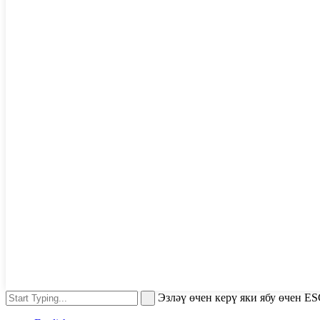
Эзләү өчен керү яки ябу өчен E